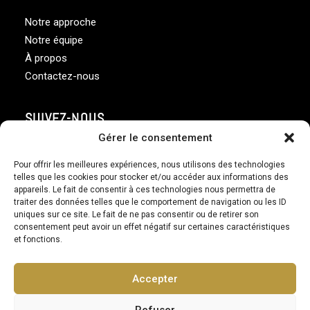
Notre approche
Notre équipe
À propos
Contactez-nous
SUIVEZ-NOUS
Gérer le consentement
Pour offrir les meilleures expériences, nous utilisons des technologies
telles que les cookies pour stocker et/ou accéder aux informations des
appareils. Le fait de consentir à ces technologies nous permettra de
traiter des données telles que le comportement de navigation ou les ID
uniques sur ce site. Le fait de ne pas consentir ou de retirer son
consentement peut avoir un effet négatif sur certaines caractéristiques
© 2026 Gestion financière Assante ltée est membre de
et fonctions.
l’Organisme canadien de réglementation des investissements |
Synergie Gestion privée. tous droits réservés.
Accepter
Sécurité
|
Avis de confidentialité
|
Plaintes
|
Avis
Refuser